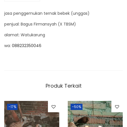
0
0
d
0
0
jasa penggemukan ternak bebek (unggas)
a
.
.
g
penjual:
Bagus Firmansyah (X TBSM)
i
alamat:
Watukarung
n
wa:
088232350046
g
Produk Terkait
-17%
-50%