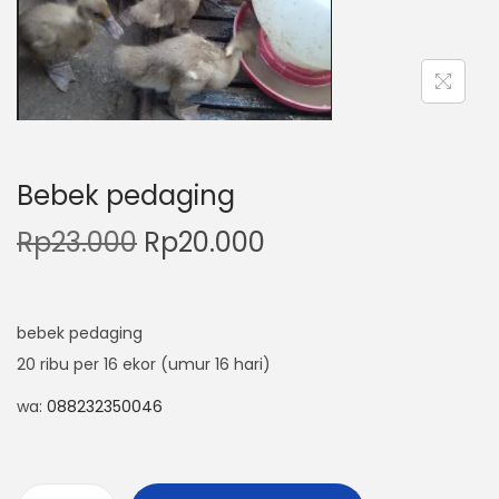
n
Bebek pedaging
H
H
Rp
23.000
Rp
20.000
a
a
r
r
g
g
bebek pedaging
a
a
20 ribu per 16 ekor (umur 16 hari)
a
s
wa:
088232350046
s
a
l
a
i
t