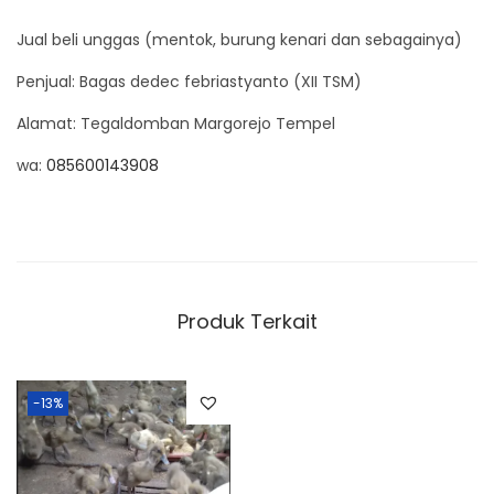
.
.
e
0
0
Jual beli unggas (mentok, burung kenari dan sebagainya)
n
0
0
a
Penjual:
Bagas dedec febriastyanto (XII TSM)
0
0
r
Alamat:
Tegaldomban Margorejo Tempel
.
.
i
wa:
085600143908
m
e
n
t
o
Produk Terkait
k
-13%