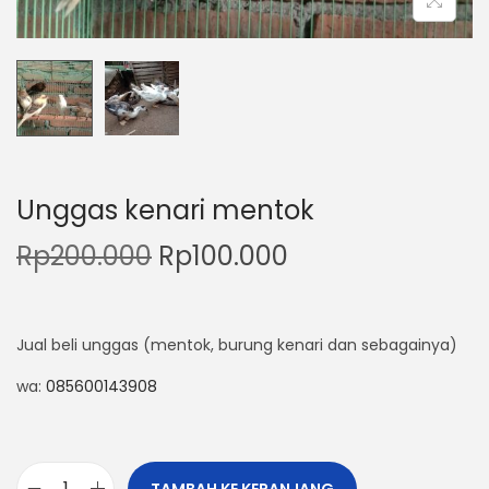
n
Unggas kenari mentok
H
H
Rp
200.000
Rp
100.000
a
a
r
r
g
g
Jual beli unggas (mentok, burung kenari dan sebagainya)
a
a
wa:
085600143908
a
s
s
a
l
a
TAMBAH KE KERANJANG